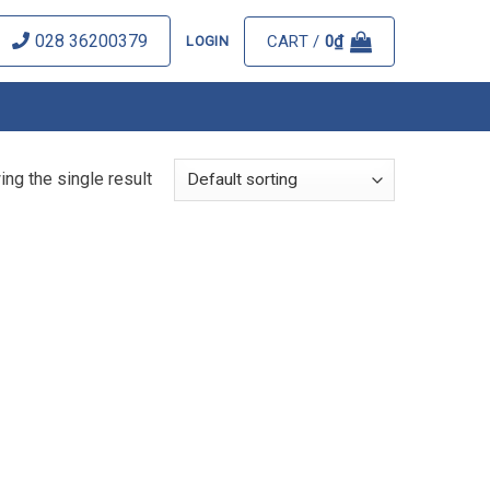
028 36200379
CART /
0
₫
LOGIN
ng the single result