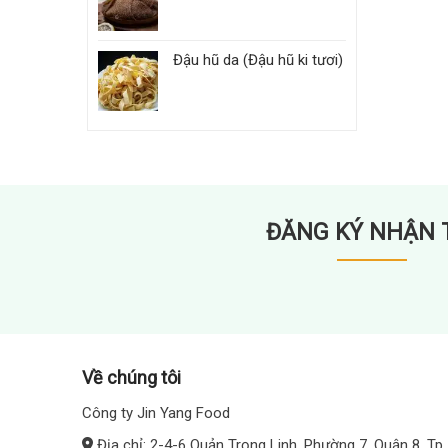
Đậu hũ da (Đậu hũ ki tươi)
ĐĂNG KÝ NHẬN 
Về chúng tôi
Công ty Jin Yang Food
Địa chỉ: 2-4-6 Quản Trọng Linh, Phường 7, Quận 8, Tp