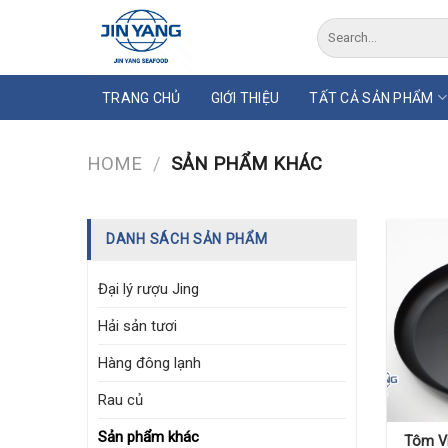
Skip
Search
to
for:
content
TRANG CHỦ
GIỚI THIỆU
TẤT CẢ SẢN PHẨM
HOME
/
SẢN PHẨM KHÁC
DANH SÁCH SẢN PHẨM
Đại lý rượu Jing
Hải sản tươi
Hàng đông lạnh
Rau củ
Sản phẩm khác
Tôm Vi