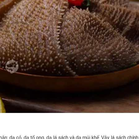
n: dạ cỏ, dạ tổ ong, dạ lá sách và dạ múi khế. Vậy lá sách chính