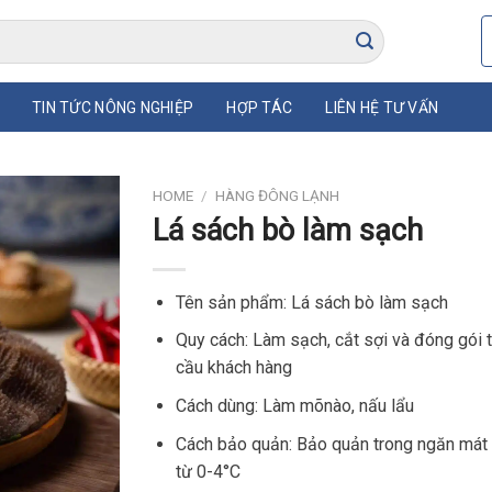
TIN TỨC NÔNG NGHIỆP
HỢP TÁC
LIÊN HỆ TƯ VẤN
HOME
/
HÀNG ĐÔNG LẠNH
Lá sách bò làm sạch
Tên sản phẩm: Lá sách bò làm sạch
Quy cách: Làm sạch, cắt sợi và đóng gói 
cầu khách hàng
Cách dùng: Làm mõnào, nấu lẩu
Cách bảo quản: Bảo quản trong ngăn mát 
từ 0-4°C