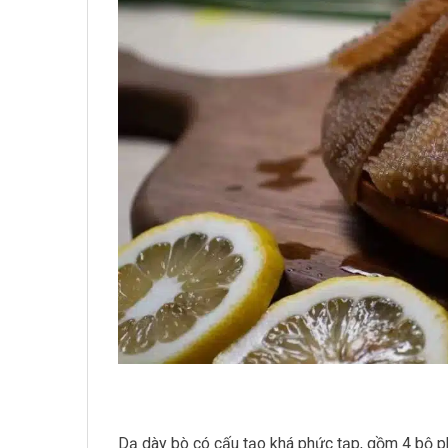
Dạ dày bò có cấu tạo khá phức tạp, gồm 4 bộ phậ